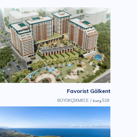
Favorist Gölkent
528 وحدة
/
BÜYÜKÇEKMECE