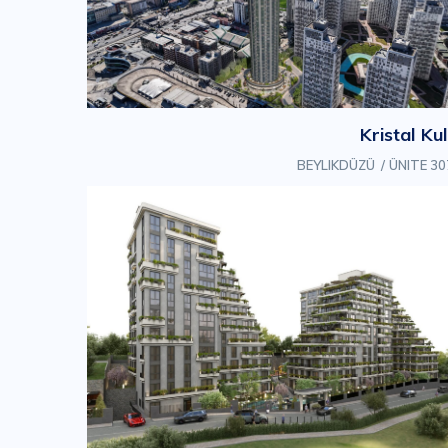
Kristal Ku
BEYLIKDÜZÜ
/
307 ÜN