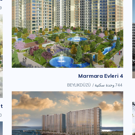
709 
Marmara Evleri 4
744 وحدة سكنية
/
BEYLIKDÜZÜ
t
520 