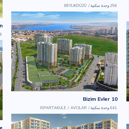
256 وحدة سكنية
/
BEYLIKDÜZÜ
n
148 
Bizim Evler 10
641 وحدة سكنية
/
AVCILAR
/
ISPARTAKULE
ce