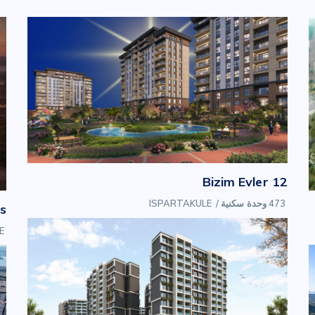
Bizim Evler 12
473 وحدة سكنية
/
ISPARTAKULE
s
E