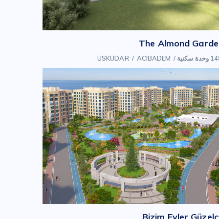
The Almond Garde
وحدة سكنية
/
ACIBADEM
/
ÜSKÜDAR
Bizim Evler Güzel