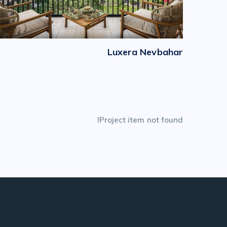
Luxera Nevbahar
200 وحدة سكنية
/
BAŞAKŞEHIR
Project item not found!