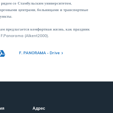
 рядом со Стамбульским университетом,
орговыми центрами, больницами и транспортные
ункты.
ам предлагается комфортная жизнь, как праздник
 F.Panorama (Alkent2000).
F. PANORAMA - Drive
ия
Адрес