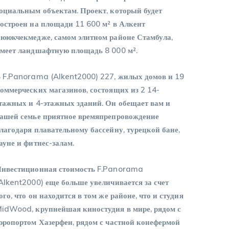
оциальным объектам. Проект, который будет
остроен на площади 11 600 м² в Алкент
ююкчекмедже, самом элитном районе Стамбула,
меет ландшафтную площадь 8 000 м².
 F.Panorama (Alkent2000) 227, жилых домов и 19
оммерческих магазинов, состоящих из 2 14-
тажных и 4-этажных зданий. Он обещает вам и
ашей семье приятное времяпрепровождение
лагодаря плавательному бассейну, турецкой бане,
ауне и фитнес-залам.
нвестиционная стоимость F.Panorama
Alkent2000) еще больше увеличивается за счет
ого, что он находится в том же районе, что и студия
idWood, крупнейшая киностудия в мире, рядом с
эропортом Хазерфен, рядом с частной конефермой