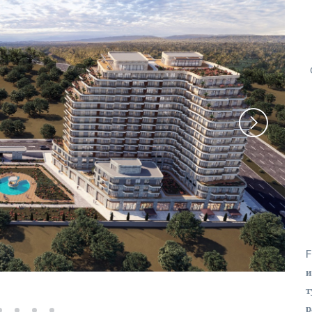
F
и
т
р