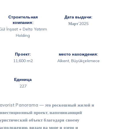
Строительная
Дата выдачи:
компания:
Март’2025
Gül İnşaat + Delta Yatırım
Holding
Проект:
место нахождения:
11,600
m2
Alkent, Büyükçekmece
Единица
227
avorist Panorama — это роскошный жилой и
нвестиционный проект, напоминающий
уристический объект благодаря своему
асположению, видам на море и озеро и