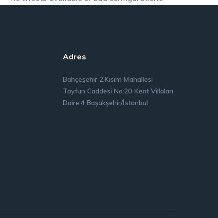
Adres
Bahçeşehir 2.Kısım Mahallesi
Tayfun Caddesi No:20 Kent Villaları
Daire:4 Başakşehir/İstanbul