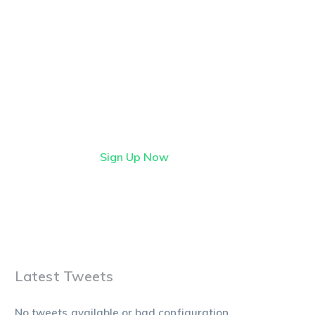
Find it first on
StartFlow
StartFlow is where early
adopters find lively, imaginative
tech before it hits the
mainstream.
Sign Up Now
Latest Tweets
No tweets available or bad configuration...