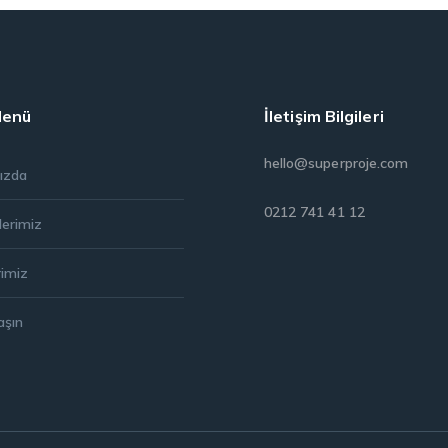
Menü
İletişim Bilgileri
hello@superproje.com
ızda
0212 741 41 12
lerimiz
rimiz
aşın