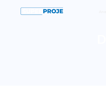
Ana
D