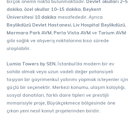
birçok önemli nokta bulunmaktadır.
Devlet okulları 2–5
dakika
,
özel okullar 10–15 dakika
,
Beykent
Üniversitesi 10 dakika
mesafededir. Ayrıca
Beylikdüzü Devlet Hastanesi
,
Liv Hospital Beylikdüzü
,
Marmara Park AVM
,
Perla Vista AVM
ve
Torium AVM
gibi sağlık ve alışveriş noktalarına kısa sürede
ulaşılabilir.
Lumia Towers by SEN
, İstanbul’da modern bir ev
sahibi olmak veya uzun vadeli değer potansiyeli
taşıyan bir gayrimenkul yatırımı yapmak isteyenler için
güçlü bir seçenektir. Merkezi konumu, ulaşım kolaylığı,
sosyal donatıları, farklı daire tipleri ve prestijli
mimarisiyle proje, Büyükçekmece bölgesinde öne
çıkan yeni nesil konut projelerinden biridir.