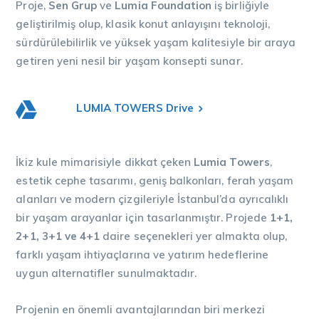
Proje,
Sen Grup
ve
Lumia Foundation
iş birliğiyle
geliştirilmiş olup, klasik konut anlayışını teknoloji,
sürdürülebilirlik ve yüksek yaşam kalitesiyle bir araya
getiren yeni nesil bir yaşam konsepti sunar.
LUMIA TOWERS Drive
İkiz kule mimarisiyle dikkat çeken
Lumia Towers
,
estetik cephe tasarımı, geniş balkonları, ferah yaşam
alanları ve modern çizgileriyle İstanbul’da ayrıcalıklı
bir yaşam arayanlar için tasarlanmıştır. Projede
1+1,
2+1, 3+1 ve 4+1
daire seçenekleri yer almakta olup,
farklı yaşam ihtiyaçlarına ve yatırım hedeflerine
uygun alternatifler sunulmaktadır.
Projenin en önemli avantajlarından biri merkezi