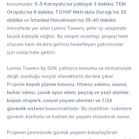
konumudur.
E-5 Karayolu’na yaklaşık 3 dakika
,
TEM
Otoyolu’na 8 dakika
,
TÜYAP Metrobüs Durağı’na 10
dakika
ve
İstanbul Havalimanı’na 35–40 dakika
mesafede yer alan Lumia Towers, şehir içi ulaşımda
büyük kolaylık sağlar. Bu ulaşım avantajı, projeyi hem
oturum hem de kira getirisi hedefleyen yatırımcılar
için cazip hale getirir.
Lumia Towers by SEN, yalnızca konumu ve mimarisiyle
değil, sunduğu sosyal olanaklarla da öne çıkar.
Projede
kapalı yüzme havuzu, fitness salonu, sauna,
buhar odası, çocuk oyun alanı, peyzaj ve yeşil alanlar,
kapalı otopark, sosyal yaşam alanları ve 7/24
güvenlik sistemi
bulunmaktadır. Bu özellikler, sakinlere
güvenli, konforlu ve kaliteli bir yaşam standardı sunar.
Projenin çevresinde günlük yaşamı kolaylaştıran