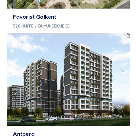
Favorist Gölkent
528 ÜNITE
/
BÜYÜKÇEKMECE
Antpera