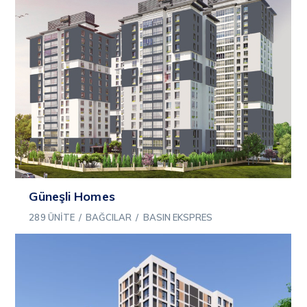
Güneşli Homes
289 ÜNITE
/
BAĞCILAR
/
BASIN EKSPRES