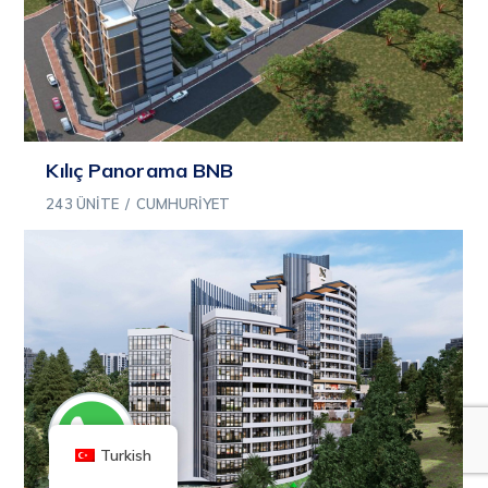
Kılıç Panorama BNB
243 ÜNITE
/
CUMHURIYET
Turkish