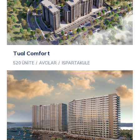
Tual Comfort
520 ÜNITE
/
AVCILAR
/
ISPARTAKULE