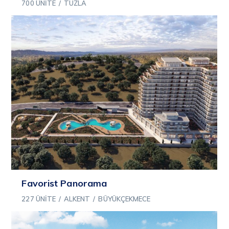
700 ÜNITE
/
TUZLA
Favorist Panorama
227 ÜNITE
/
ALKENT
/
BÜYÜKÇEKMECE