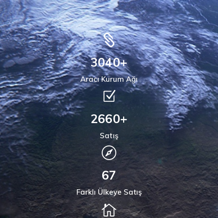
4000
+
Aracı Kurum Ağı
3500
+
Satış
88
Farklı Ülkeye Satış