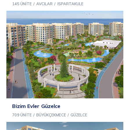
145 ÜNITE
/
AVCILAR
/
ISPARTAKULE
Bizim Evler Güzelce
709 ÜNITE
/
BÜYÜKÇEKMECE
/
GÜZELCE